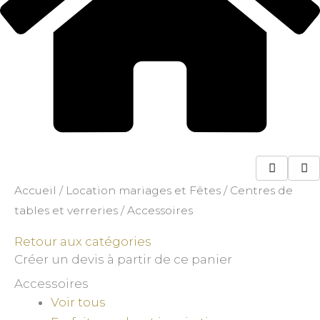
Accueil
/
Location mariages et Fêtes
/
Centres de
tables et verreries
/ Accessoires
Retour aux catégories
Créer un devis à partir de ce panier
Accessoires
Voir tous