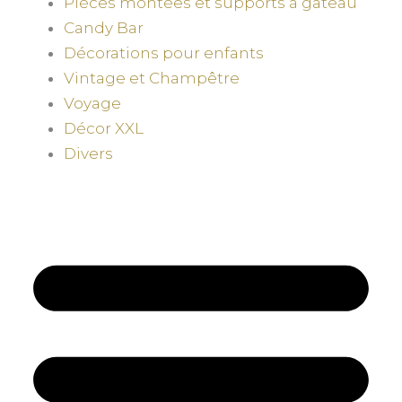
Pièces montées et supports à gâteau
Candy Bar
Décorations pour enfants
Vintage et Champêtre
Voyage
Décor XXL
Divers