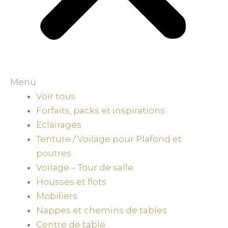
Menu
Voir tous
Forfaits, packs et inspirations
Eclairages
Tenture / Voilage pour Plafond et
poutres
Voilage – Tour de salle
Housses et flots
Mobiliers
Nappes et chemins de tables
Centre de table