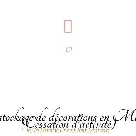
0
clients satisfaits
d
ockage de décorations en Mo
(Cessation d'activité)
' Ici le Bonheur est fait Maison '