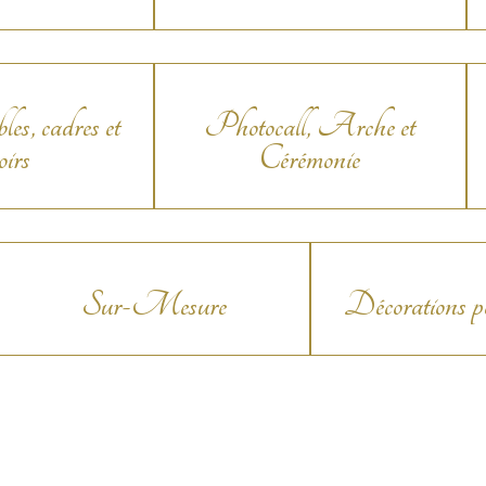
es, cadres et
Photocall, Arche et
oirs
Cérémonie
Sur-Mesure
Décorations p