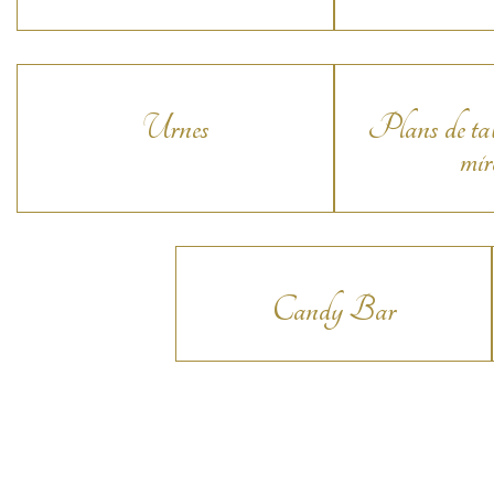
Urnes
Plans de tabl
mir
Candy Bar