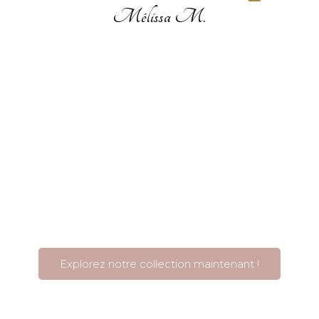
Mélissa M.
on d'activité – Vente du stock
Explorez notre collection maintenant !