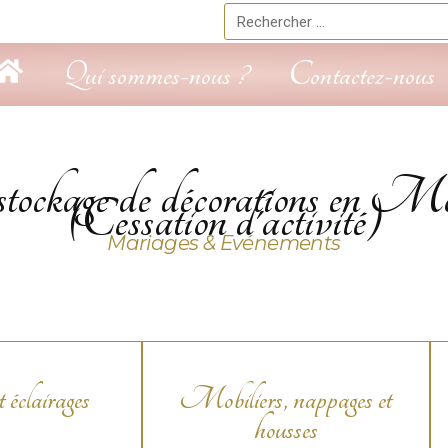
Rechercher
Qui sommes-nous ?
Contactez-nous
ockage de décorations en Mo
(Cessation d'activité)
Mariages & Evénements
 éclairages
Mobiliers, nappages et
housses