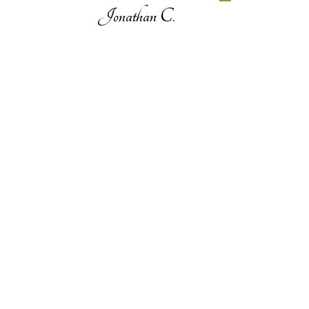
Jonathan C.
 restant