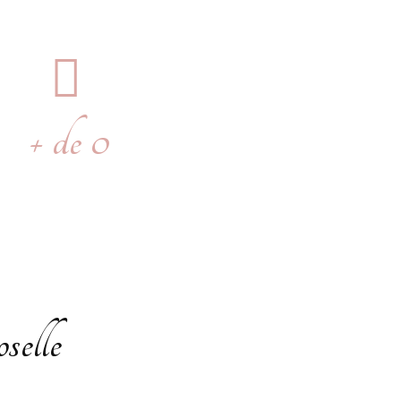
+ de
0
écorations à louer
selle