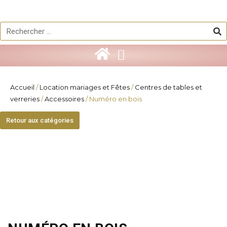
Aller
au
Re
Rechercher
contenu
Accueil
/
Location mariages et Fêtes
/
Centres de tables et
verreries
/
Accessoires
/ Numéro en bois
Retour aux catégories