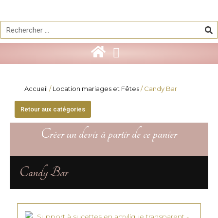
Aller
au
Re
Rechercher
contenu
Accueil
/
Location mariages et Fêtes
/ Candy Bar
Retour aux catégories
Créer un devis à partir de ce panier
Candy Bar