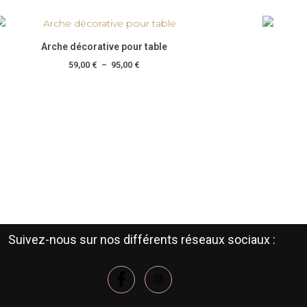
Plage
Ce
de
produit
prix :
Arche décorative pour table
a
59,00 €
à
59,00
€
–
95,00
€
plusieurs
95,00 €
variations.
Les
options
peuvent
être
choisies
sur
la
page
du
Suivez-nous sur nos différents réseaux sociaux :
produit