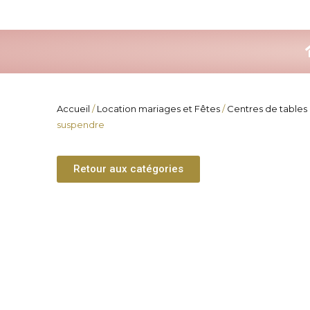
Aller
au
contenu
Accueil
/
Location mariages et Fêtes
/
Centres de tables 
suspendre
Retour aux catégories