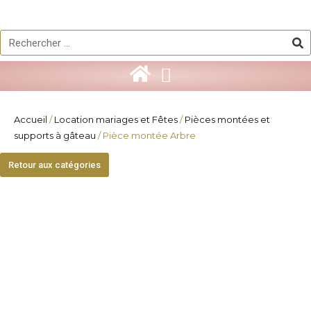
Aller
au
Re
Rechercher
contenu
Accueil
/
Location mariages et Fêtes
/
Pièces montées et
supports à gâteau
/ Pièce montée Arbre
Retour aux catégories