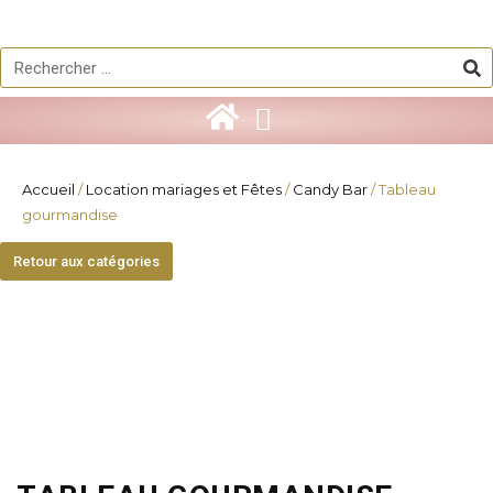
Aller
au
Re
Rechercher
contenu
Accueil
/
Location mariages et Fêtes
/
Candy Bar
/ Tableau
gourmandise
Retour aux catégories